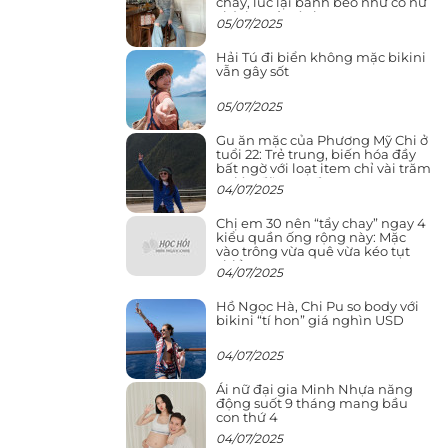
cháy, lúc lại bánh bèo như cô nữ
chính ngôn tình
05/07/2025
Hải Tú đi biển không mặc bikini
vẫn gây sốt
05/07/2025
Gu ăn mặc của Phương Mỹ Chi ở
tuổi 22: Trẻ trung, biến hóa đầy
bất ngờ với loạt item chỉ vài trăm
nghìn đã mua được
04/07/2025
Chị em 30 nên “tẩy chay” ngay 4
kiểu quần ống rộng này: Mặc
vào trông vừa quê vừa kéo tụt
chiều cao
04/07/2025
Hồ Ngọc Hà, Chi Pu so body với
bikini “tí hon” giá nghìn USD
04/07/2025
Ái nữ đại gia Minh Nhựa năng
động suốt 9 tháng mang bầu
con thứ 4
04/07/2025