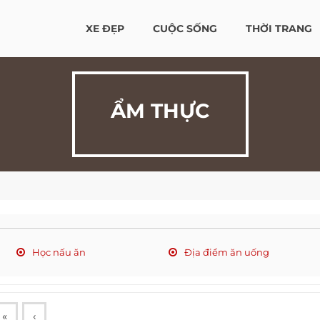
XE ĐẸP
CUỘC SỐNG
THỜI TRANG
ẨM THỰC
Học nấu ăn
Địa điểm ăn uống
«
‹