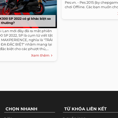
Pes.vn. - Pes 2015 (by chepga
chơi Offline. Các bạn muốn chơi
00 SP 2022 có gì khác biệt so
n thường?
 Lan mới đây đã ra mắt phiên
SP 2022, SP là cụm từ viết tắt
 MAXPERIENCE, nghĩa là "TRẢI
 ĐA ĐẶC BIỆT" nhằm mang lại
đặc biệt cho các phượt thủ,...
Xem thêm
CHỌN NHANH
TỪ KHÓA LIÊN KẾT