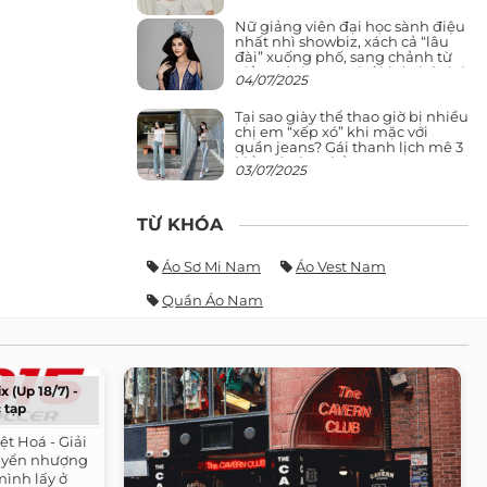
Nữ giảng viên đại học sành điệu
nhất nhì showbiz, xách cả “lâu
đài” xuống phố, sang chảnh từ
giảng đường ra phố khó ai đọ lại
04/07/2025
Tại sao giày thể thao giờ bị nhiều
chị em “xếp xó” khi mặc với
quần jeans? Gái thanh lịch mê 3
kiểu này hơn hẳn
03/07/2025
TỪ KHÓA
Áo Sơ Mi Nam
Áo Vest Nam
Quần Áo Nam
x (Up 18/7) -
 tạp
iệt Hoá - Giải
huyển nhượng
 mình lấy ở