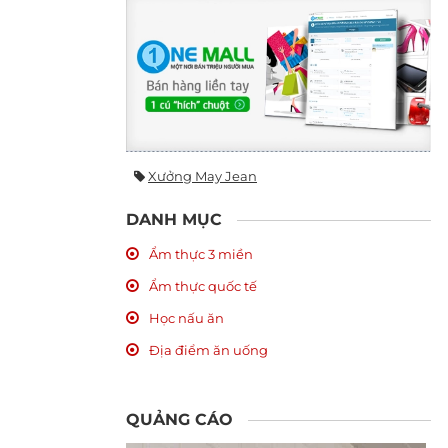
Xưởng May Jean
DANH MỤC
Ẩm thực 3 miền
Ẩm thực quốc tế
Học nấu ăn
Địa điểm ăn uống
QUẢNG CÁO