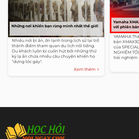
Yamaha XMAX3
Những nơi khiến bạn rùng mình nhất thế giới
với phiên bả
YAMAHA Thái
Nhiều nơi bí ẩn, ớn lạnh trong lịch sử lại trở
bản XMAX300 
thành điểm tham quan du lịch nổi tiếng.
của SPECIAL
Du khách luôn bị cuốn hút bởi những thứ
NGHIỆM TỐI
kỳ lạ ẩn chứa nhiều câu chuyện khiến họ
trải nghiệm 
"dựng tóc gáy".
Xem thêm