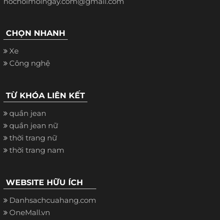
hochoimoingay.com@gmail.com
CHỌN NHANH
Xe
Công nghệ
TỪ KHÓA LIÊN KẾT
quần jean
quần jean nữ
thời trang nữ
thời trang nam
WEBSITE HỮU ÍCH
Danhsachcuahang.com
OneMall.vn