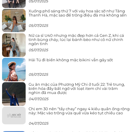
05/07/2025
Xuống phố sáng thứ 7 với váy hoa sặc sỡ như Tăng
Thanh Hà, mặc sao để trông điệu đà mà không sến
05/07/2025
Nữ ca sĩ U40 nhưng mặc đẹp hơn cả Gen Z, khi cá
tính bùng cháy, lúc lại bánh bèo như cô nữ chính
ngôn tình
05/07/2025
Hải Tú đi biển không mặc bikini vẫn gây sốt
05/07/2025
Gu ăn mặc của Phương Mỹ Chi ở tuổi 22: Trẻ trung,
biến hóa đầy bất ngờ với loạt item chỉ vài trăm
nghìn đã mua được
04/07/2025
Chị em 30 nên “tẩy chay” ngay 4 kiểu quần ống rộng
này: Mặc vào trông vừa quê vừa kéo tụt chiều cao
04/07/2025