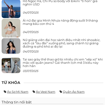
Hồ Ngọc Hà, Chi Pu so body với bikini “tí hon” giá
nghìn USD
04/07/2025
Ái nữ đại gia Minh Nhựa năng động suốt 9 tháng
mang bầu con thứ 4
04/07/2025
Nữ giảng viên đại học sành điệu nhất nhì showbiz,
xách cả “lâu đài” xuống phố, sang chảnh từ giảng
đường ra phố khó ai đọ lại
04/07/2025
Tại sao giày thể thao giờ bị nhiều chị em “xếp xó” khi
mặc với quần jeans? Gái thanh lịch mê 3 kiểu này
hơn hẳn
03/07/2025
TỪ KHÓA
Áo Sơ Mi Nam
Áo Vest Nam
Quần Áo Nam
Thông tin nổi bật