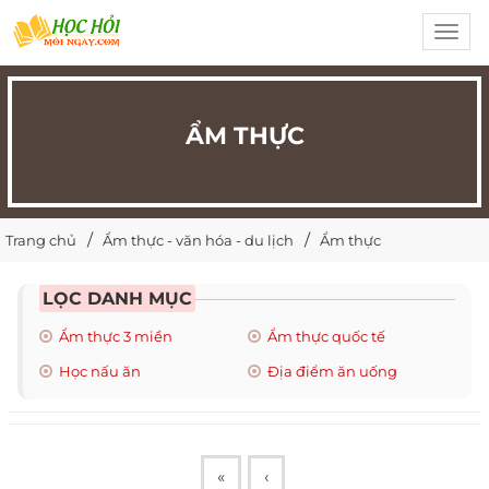
Toggl
navig
ẨM THỰC
Trang chủ
Ẩm thực - văn hóa - du lịch
Ẩm thực
LỌC DANH MỤC
Ẩm thực 3 miền
Ẩm thực quốc tế
Học nấu ăn
Địa điểm ăn uống
«
‹