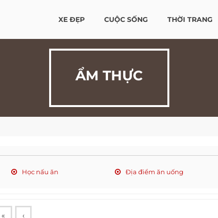
XE ĐẸP
CUỘC SỐNG
THỜI TRANG
ẨM THỰC
Học nấu ăn
Địa điểm ăn uống
«
‹