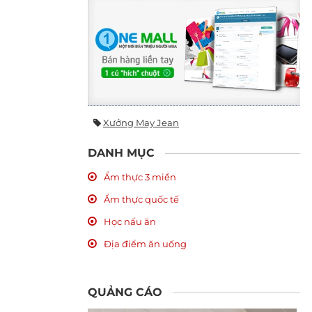
Xưởng May Jean
DANH MỤC
Ẩm thực 3 miền
Ẩm thực quốc tế
Học nấu ăn
Địa điểm ăn uống
QUẢNG CÁO