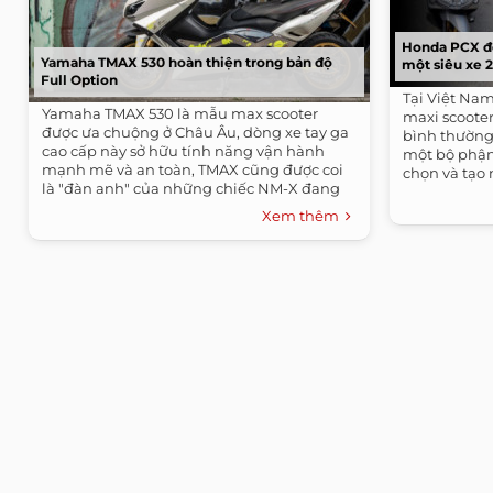
Honda PCX độ
Yamaha TMAX 530 hoàn thiện trong bản độ
một siêu xe 
Full Option
Tại Việt Na
Yamaha TMAX 530 là mẫu max scooter
maxi scooter
được ưa chuộng ở Châu Âu, dòng xe tay ga
bình thường.
cao cấp này sở hữu tính năng vận hành
một bộ phậ
mạnh mẽ và an toàn, TMAX cũng được coi
chọn và tạo 
là "đàn anh" của những chiếc NM-X đang
bán tại...
Xem thêm