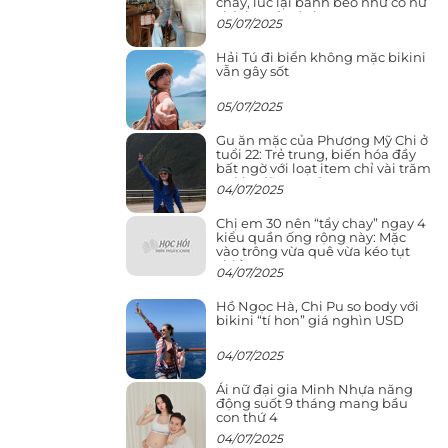
cháy, lúc lại bánh bèo như cô nữ
chính ngôn tình
05/07/2025
Hải Tú đi biển không mặc bikini
vẫn gây sốt
05/07/2025
Gu ăn mặc của Phương Mỹ Chi ở
tuổi 22: Trẻ trung, biến hóa đầy
bất ngờ với loạt item chỉ vài trăm
nghìn đã mua được
04/07/2025
Chị em 30 nên “tẩy chay” ngay 4
kiểu quần ống rộng này: Mặc
vào trông vừa quê vừa kéo tụt
chiều cao
04/07/2025
Hồ Ngọc Hà, Chi Pu so body với
bikini “tí hon” giá nghìn USD
04/07/2025
Ái nữ đại gia Minh Nhựa năng
động suốt 9 tháng mang bầu
con thứ 4
04/07/2025