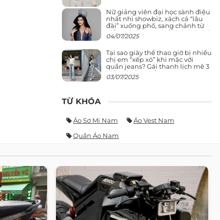
Nữ giảng viên đại học sành điệu
nhất nhì showbiz, xách cả “lâu
đài” xuống phố, sang chảnh từ
giảng đường ra phố khó ai đọ lại
04/07/2025
Tại sao giày thể thao giờ bị nhiều
chị em “xếp xó” khi mặc với
quần jeans? Gái thanh lịch mê 3
kiểu này hơn hẳn
03/07/2025
TỪ KHÓA
Áo Sơ Mi Nam
Áo Vest Nam
Quần Áo Nam