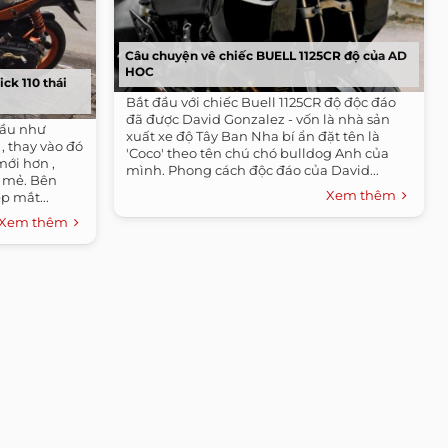
Câu chuyện vê chiếc BUELL 1125CR độ của AD
HOC
ck 110 thái
Bắt đầu với chiếc Buell 1125CR độ độc đáo
đã được David Gonzalez - vốn là nhà sản
hầu như
xuất xe độ Tây Ban Nha bí ẩn đặt tên là
, thay vào đó
'Coco' theo tên chú chó bulldog Anh của
mới hơn ,
mình. Phong cách độc đáo của David...
 mẻ. Bên
Xem thêm
p mắt...
Xem thêm