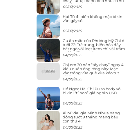
cháy, lúc lại bánh bèo như cô nữ
chính ngôn tình
05/07/2025
Hải Tú đi biển không mặc bikini
vẫn gây sốt
05/07/2025
Gu ăn mặc của Phương Mỹ Chi ở
tuổi 22: Trẻ trung, biến hóa đầy
bất ngờ với loạt item chỉ vài trăm
nghìn đã mua được
04/07/2025
Chị em 30 nên “tẩy chay” ngay 4
kiểu quần ống rộng này: Mặc
vào trông vừa quê vừa kéo tụt
chiều cao
04/07/2025
Hồ Ngọc Hà, Chi Pu so body với
bikini “tí hon” giá nghìn USD
04/07/2025
Ái nữ đại gia Minh Nhựa năng
động suốt 9 tháng mang bầu
con thứ 4
04/07/2025