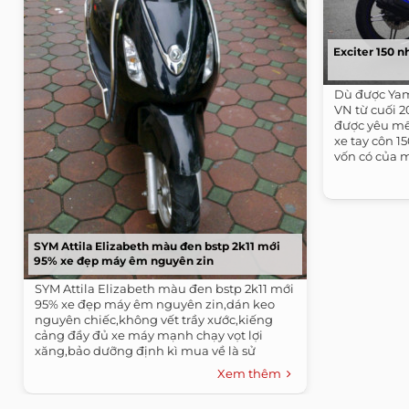
Exciter 150 n
Dù được Yam
VN từ cuối 2
được yêu mế
xe tay côn 1
vốn có của m
SYM Attila Elizabeth màu đen bstp 2k11 mới
95% xe đẹp máy êm nguyên zin
SYM Attila Elizabeth màu đen bstp 2k11 mới
95% xe đẹp máy êm nguyên zin,dán keo
nguyên chiếc,không vết trầy xước,kiếng
cảng đầy đủ xe máy mạnh chạy vọt lợi
xăng,bảo dưỡng định kì mua về là sử
dụng...
Xem thêm