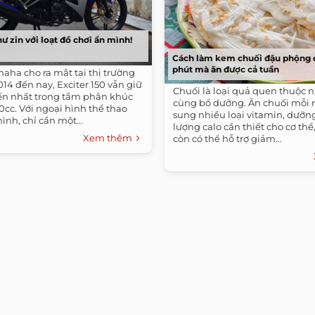
hư zin với loạt đồ chơi ẩn mình!
Cách làm kem chuối đậu phộng c
phút mà ăn được cả tuần
aha cho ra mắt tại thị trường
014 đến nay, Exciter 150 vẫn giữ
Chuối là loại quả quen thuộc 
n nhất trong tầm phân khúc
cùng bổ dưỡng. Ăn chuối mỗi 
50cc. Với ngoại hình thể thao
sung nhiều loại vitamin, dưỡn
ình, chỉ cần một...
lượng calo cần thiết cho cơ thể
Xem thêm
còn có thể hỗ trợ giảm...