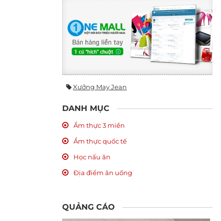
Xưởng May Jean
DANH MỤC
Ẩm thực 3 miền
Ẩm thực quốc tế
Học nấu ăn
Địa điểm ăn uống
QUẢNG CÁO