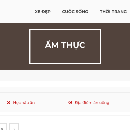
XE ĐẸP
CUỘC SỐNG
THỜI TRANG
ẨM THỰC
Học nấu ăn
Địa điểm ăn uống
«
‹