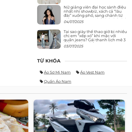
Nữ giảng viên đại học sành điệu
nhất nhì showbiz, xách cả “lâu
đài” xuống phố, sang chảnh từ
giảng đường ra phố khó ai đọ lại
04/07/2025
Tại sao giày thể thao giờ bị nhiều
chị em “xếp xó” khi mặc với
quần jeans? Gái thanh lịch mê 3
kiểu này hơn hẳn
03/07/2025
TỪ KHÓA
Áo Sơ Mi Nam
Áo Vest Nam
Quần Áo Nam