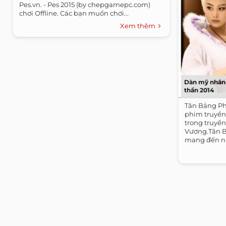
Pes.vn. - Pes 2015 (by chepgamepc.com)
chơi Offline. Các bạn muốn chơi...
Xem thêm
Dàn mỹ nhân 
thần 2014
Tân Bảng Ph
phim truyền
trong truyền
Vương.Tân B
mang đến nhi