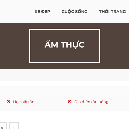
XE ĐẸP
CUỘC SỐNG
THỜI TRANG
ẨM THỰC
Học nấu ăn
Địa điểm ăn uống
«
‹