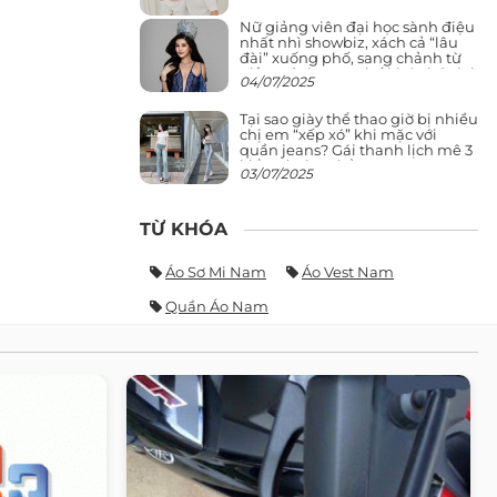
Nữ giảng viên đại học sành điệu
nhất nhì showbiz, xách cả “lâu
đài” xuống phố, sang chảnh từ
giảng đường ra phố khó ai đọ lại
04/07/2025
Tại sao giày thể thao giờ bị nhiều
chị em “xếp xó” khi mặc với
quần jeans? Gái thanh lịch mê 3
kiểu này hơn hẳn
03/07/2025
TỪ KHÓA
Áo Sơ Mi Nam
Áo Vest Nam
Quần Áo Nam