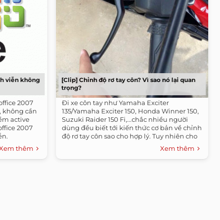
nh viễn không
[Clip] Chỉnh độ rơ tay côn? Vì sao nó lại quan
trọng?
office 2007
Đi xe côn tay như Yamaha Exciter
, không cần
135/Yamaha Exciter 150, Honda Winner 150,
ềm active
Suzuki Raider 150 Fi,...chắc nhiều người
office 2007
dùng đều biết tới kiến thức cơ bản về chỉnh
ễn.
độ rơ tay côn sao cho hợp lý. Tuy nhiên cho
tới nay...
Xem thêm
Xem thêm