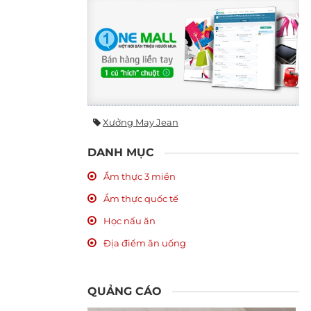
Xưởng May Jean
DANH MỤC
Ẩm thực 3 miền
Ẩm thực quốc tế
Học nấu ăn
Địa điểm ăn uống
QUẢNG CÁO