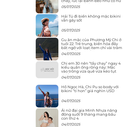
cháy, lúc lại bánh bèo như cô nữ
chính ngôn tình
05/07/2025
Hải Tú đi biển không mặc bikini
vẫn gây sốt
05/07/2025
Gu ăn mặc của Phương Mỹ Chi ở
tuổi 22: Trẻ trung, biến hóa đầy
bất ngờ với loạt item chỉ vài trăm
nghìn đã mua được
04/07/2025
Chị em 30 nên “tẩy chay” ngay 4
kiểu quần ống rộng này: Mặc
vào trông vừa quê vừa kéo tụt
chiều cao
04/07/2025
Hồ Ngọc Hà, Chi Pu so body với
bikini “tí hon” giá nghìn USD
04/07/2025
Ái nữ đại gia Minh Nhựa năng
động suốt 9 tháng mang bầu
con thứ 4
04/07/2025