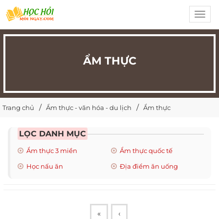
Toggl
navig
ẨM THỰC
Trang chủ
Ẩm thực - văn hóa - du lịch
Ẩm thực
LỌC DANH MỤC
Ẩm thực 3 miền
Ẩm thực quốc tế
Học nấu ăn
Địa điểm ăn uống
«
‹