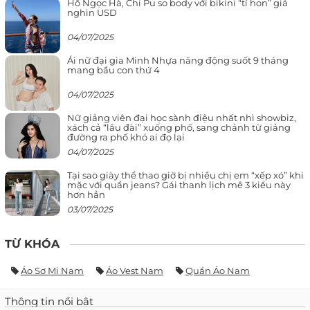
Hồ Ngọc Hà, Chi Pu so body với bikini “tí hon” giá
nghìn USD
04/07/2025
Ái nữ đại gia Minh Nhựa năng động suốt 9 tháng
mang bầu con thứ 4
04/07/2025
Nữ giảng viên đại học sành điệu nhất nhì showbiz,
xách cả “lâu đài” xuống phố, sang chảnh từ giảng
đường ra phố khó ai đọ lại
04/07/2025
Tại sao giày thể thao giờ bị nhiều chị em “xếp xó” khi
mặc với quần jeans? Gái thanh lịch mê 3 kiểu này
hơn hẳn
03/07/2025
TỪ KHÓA
Áo Sơ Mi Nam
Áo Vest Nam
Quần Áo Nam
Thông tin nổi bật