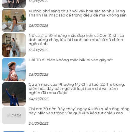
05/07/2025
Xuống phố sáng thứ 7 với váy hoa sặc sỡ như Tăng
Thanh Hà, mặc sao để trông điệu đà mà không sến
05/07/2025
Nữ ca sĩ U40 nhưng mặc đẹp hơn cả Gen Z, khi cá
tính bùng cháy, lúc lại bánh bèo như cô nữ chính
ngôn tình
05/07/2025
Hải Tú đi biển không mặc bikini vẫn gây sốt
05/07/2025
Gu ăn mặc của Phương Mỹ Chi ở tuổi 22: Trẻ trung,
biến hóa đầy bất ngờ với loạt item chỉ vài trăm
nghìn đã mua được
04/07/2025
Chị em 30 nên “tẩy chay” ngay 4 kiểu quần ống rộng
này: Mặc vào trông vừa quê vừa kéo tụt chiều cao
04/07/2025