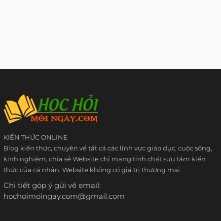
KIẾN THỨC ONLINE
Blog kiến thức, chuyên về tất cả các lĩnh vực giáo dục, cuộc sống,
kinh nghiệm, chia sẻ Website chỉ mang tính chất sưu tầm kiến
thức của cá nhân. Website không có giá trị thương mại.
Chi tiết góp ý gửi về email:
hochoimoingay.com@gmail.com