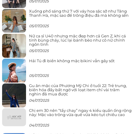
05/07/2025
Xuống phố sáng thứ 7 với váy hoa sặc sỡ như Tăng
Thanh Hà, mặc sao để trông điệu đà mà không sến
05/07/2025
Nữ ca sĩ U40 nhưng mặc đẹp hơn cả Gen Z, khi cá
tính bùng cháy, lúc lại bánh bèo như cô nữ chính
ngôn tình
05/07/2025
Hải Tú đi biển không mặc bikini vẫn gây sốt
05/07/2025
Gu ăn mặc của Phương Mỹ Chi ở tuổi 22: Trẻ trung,
biến hóa đầy bất ngờ với loạt item chỉ vài trăm
nghìn đã mua được
04/07/2025
Chị em 30 nên “tẩy chay” ngay 4 kiểu quần ống rộng
này: Mặc vào trông vừa quê vừa kéo tụt chiều cao
04/07/2025