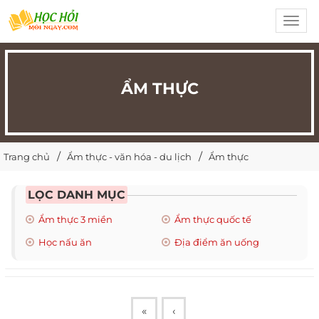
Toggl
navig
ẨM THỰC
Trang chủ
Ẩm thực - văn hóa - du lịch
Ẩm thực
LỌC DANH MỤC
Ẩm thực 3 miền
Ẩm thực quốc tế
Học nấu ăn
Địa điểm ăn uống
«
‹