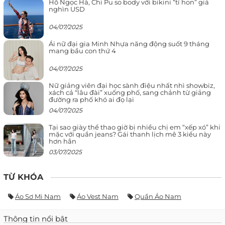
Hồ Ngọc Hà, Chi Pu so body với bikini “tí hon” giá
nghìn USD
04/07/2025
Ái nữ đại gia Minh Nhựa năng động suốt 9 tháng
mang bầu con thứ 4
04/07/2025
Nữ giảng viên đại học sành điệu nhất nhì showbiz,
xách cả “lâu đài” xuống phố, sang chảnh từ giảng
đường ra phố khó ai đọ lại
04/07/2025
Tại sao giày thể thao giờ bị nhiều chị em “xếp xó” khi
mặc với quần jeans? Gái thanh lịch mê 3 kiểu này
hơn hẳn
03/07/2025
TỪ KHÓA
Áo Sơ Mi Nam
Áo Vest Nam
Quần Áo Nam
Thông tin nổi bật