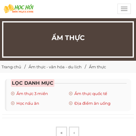
Toggl
navig
ẨM THỰC
Trang chủ
Ẩm thực - văn hóa - du lịch
Ẩm thực
LỌC DANH MỤC
Ẩm thực 3 miền
Ẩm thực quốc tế
Học nấu ăn
Địa điểm ăn uống
«
‹