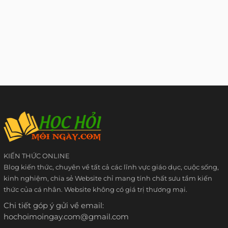
KIẾN THỨC ONLINE
Blog kiến thức, chuyên về tất cả các lĩnh vực giáo dục, cuộc sống,
kinh nghiệm, chia sẻ Website chỉ mang tính chất sưu tầm kiến
thức của cá nhân. Website không có giá trị thương mại.
Chi tiết góp ý gửi về email:
hochoimoingay.com@gmail.com