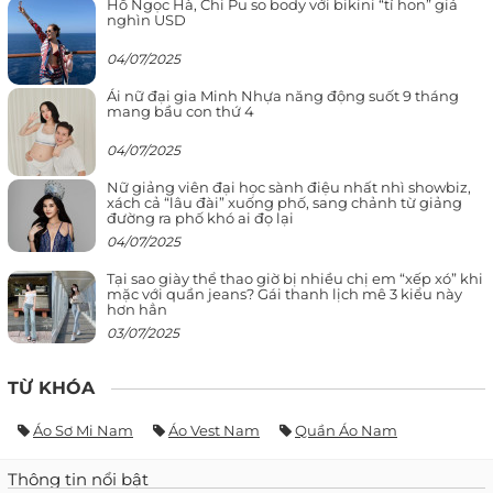
Hồ Ngọc Hà, Chi Pu so body với bikini “tí hon” giá
nghìn USD
04/07/2025
Ái nữ đại gia Minh Nhựa năng động suốt 9 tháng
mang bầu con thứ 4
04/07/2025
Nữ giảng viên đại học sành điệu nhất nhì showbiz,
xách cả “lâu đài” xuống phố, sang chảnh từ giảng
đường ra phố khó ai đọ lại
04/07/2025
Tại sao giày thể thao giờ bị nhiều chị em “xếp xó” khi
mặc với quần jeans? Gái thanh lịch mê 3 kiểu này
hơn hẳn
03/07/2025
TỪ KHÓA
Áo Sơ Mi Nam
Áo Vest Nam
Quần Áo Nam
Thông tin nổi bật