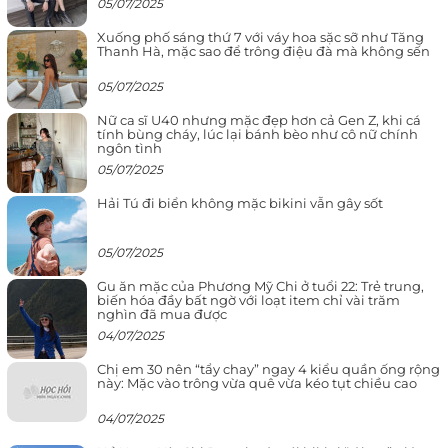
05/07/2025
Xuống phố sáng thứ 7 với váy hoa sặc sỡ như Tăng
Thanh Hà, mặc sao để trông điệu đà mà không sến
05/07/2025
Nữ ca sĩ U40 nhưng mặc đẹp hơn cả Gen Z, khi cá
tính bùng cháy, lúc lại bánh bèo như cô nữ chính
ngôn tình
05/07/2025
Hải Tú đi biển không mặc bikini vẫn gây sốt
05/07/2025
Gu ăn mặc của Phương Mỹ Chi ở tuổi 22: Trẻ trung,
biến hóa đầy bất ngờ với loạt item chỉ vài trăm
nghìn đã mua được
04/07/2025
Chị em 30 nên “tẩy chay” ngay 4 kiểu quần ống rộng
này: Mặc vào trông vừa quê vừa kéo tụt chiều cao
04/07/2025