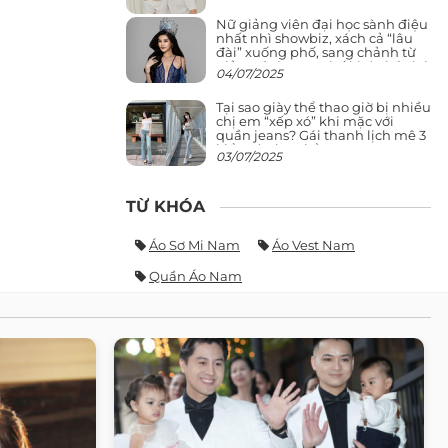
Nữ giảng viên đại học sành điệu
nhất nhì showbiz, xách cả “lâu
đài” xuống phố, sang chảnh từ
giảng đường ra phố khó ai đọ lại
04/07/2025
Tại sao giày thể thao giờ bị nhiều
chị em “xếp xó” khi mặc với
quần jeans? Gái thanh lịch mê 3
kiểu này hơn hẳn
03/07/2025
TỪ KHÓA
Áo Sơ Mi Nam
Áo Vest Nam
Quần Áo Nam