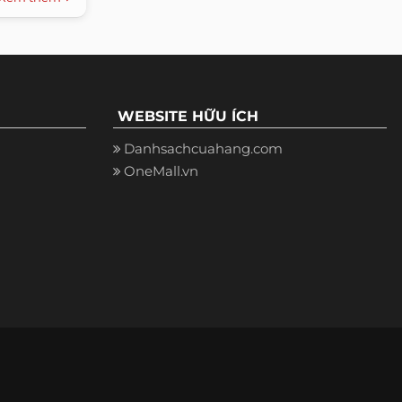
WEBSITE HỮU ÍCH
Danhsachcuahang.com
OneMall.vn