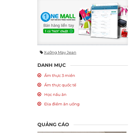
Xưởng May Jean
DANH MỤC
Ẩm thực 3 miền
Ẩm thực quốc tế
Học nấu ăn
Địa điểm ăn uống
QUẢNG CÁO