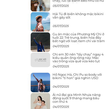
cháy, lúc lại bánh bèo như cô nữ
chính ngôn tình
05/07/2025
Hải Tú đi biển không mặc bikini
vẫn gây sốt
05/07/2025
Gu ăn mặc của Phương Mỹ Chi ở
tuổi 22: Trẻ trung, biến hóa đầy
bất ngờ với loạt item chỉ vài trăm
nghìn đã mua được
04/07/2025
Chị em 30 nên “tẩy chay” ngay 4
kiểu quần ống rộng này: Mặc
vào trông vừa quê vừa kéo tụt
chiều cao
04/07/2025
Hồ Ngọc Hà, Chi Pu so body với
bikini “tí hon” giá nghìn USD
04/07/2025
Ái nữ đại gia Minh Nhựa năng
động suốt 9 tháng mang bầu
con thứ 4
04/07/2025