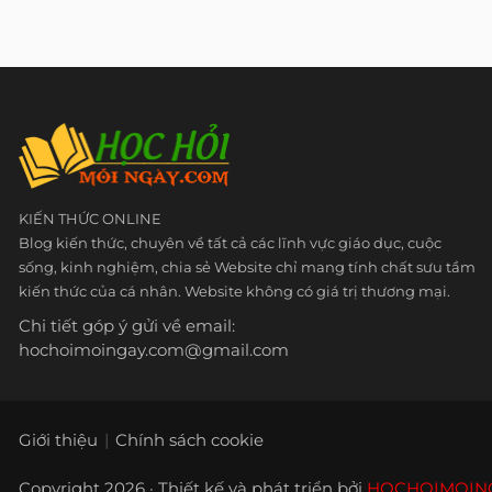
KIẾN THỨC ONLINE
Blog kiến thức, chuyên về tất cả các lĩnh vực giáo dục, cuộc
sống, kinh nghiệm, chia sẻ Website chỉ mang tính chất sưu tầm
kiến thức của cá nhân. Website không có giá trị thương mại.
Chi tiết góp ý gửi về email:
hochoimoingay.com@gmail.com
Giới thiệu
Chính sách cookie
Copyright 2026 · Thiết kế và phát triển bởi
HOCHOIMOIN