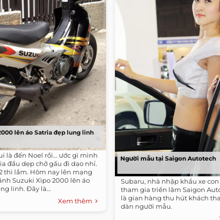
000 lên áo Satria đẹp lung linh
 là đến Noel rồi... ước gì mình
Người mẫu tại Saigon Autotech
ria đầu dẹp chở gấu đi dạo nhỉ.
2 thì lắm. Hôm nay lên mạng
 ảnh Suzuki Xìpo 2000 lên áo
Subaru, nhà nhập khẩu xe con
ng linh. Đây là...
tham gia triển lãm Saigon Aut
là gian hàng thu hút khách t
Xem thêm
dàn người mẫu.