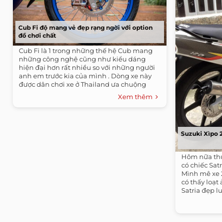
Cub Fi độ mang vẻ đẹp rạng ngời với option
đồ chơi chất
Cub Fi là 1 trong những thế hệ Cub mang
những công nghệ cũng như kiểu dáng
hiện đại hơn rất nhiều so với những người
anh em trước kia của mình . Dòng xe này
được dân chơi xe ở Thailand ưa chuộng
bằng...
Xem thêm
Suzuki Xìpo 2
Hôm nữa thui
có chiếc Sat
Mình mê xe 
có thấy loạt
Satria đẹp lu