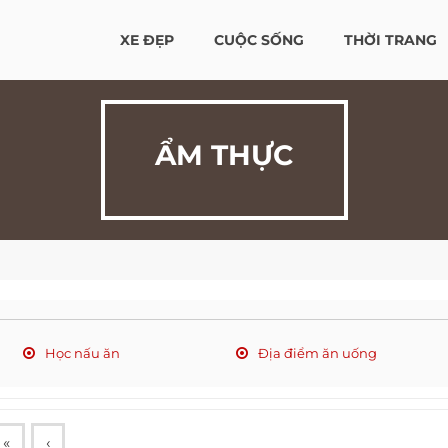
XE ĐẸP
CUỘC SỐNG
THỜI TRANG
ẨM THỰC
Học nấu ăn
Địa điểm ăn uống
«
‹