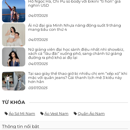
Hồ Ngọc Hà, Chi Pu so body với bikini “tí hon” giá
nghìn USD
04/07/2025
Ái nữ đại gia Minh Nhựa năng động suốt 9 tháng
mang bầu con thứ 4
04/07/2025
Nữ giảng viên đại học sành điệu nhất nhì showbiz,
xách cả “lâu đài” xuống phố, sang chảnh từ giảng
đường ra phố khó ai đọ lại
04/07/2025
Tại sao giày thể thao giờ bị nhiều chị em “xếp xó” khi
mặc với quần jeans? Gái thanh lịch mê 3 kiểu này
hơn hẳn
03/07/2025
TỪ KHÓA
Áo Sơ Mi Nam
Áo Vest Nam
Quần Áo Nam
Thông tin nổi bật