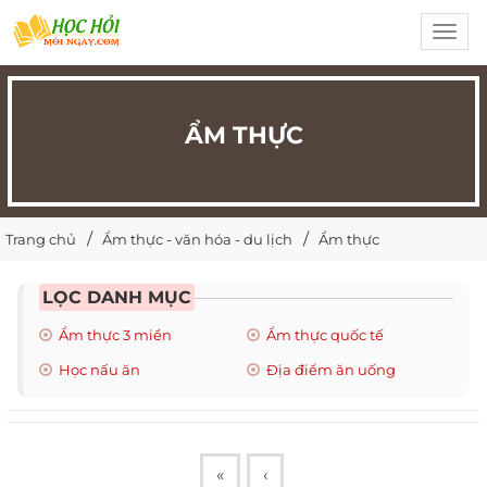
Toggl
navig
ẨM THỰC
Trang chủ
Ẩm thực - văn hóa - du lịch
Ẩm thực
LỌC DANH MỤC
Ẩm thực 3 miền
Ẩm thực quốc tế
Học nấu ăn
Địa điểm ăn uống
«
‹