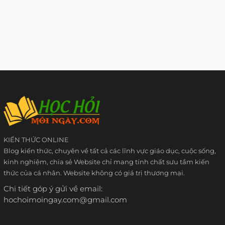
KIẾN THỨC ONLINE
Blog kiến thức, chuyên về tất cả các lĩnh vực giáo dục, cuộc sống,
kinh nghiệm, chia sẻ Website chỉ mang tính chất sưu tầm kiến
thức của cá nhân. Website không có giá trị thương mại.
Chi tiết góp ý gửi về email:
hochoimoingay.com@gmail.com