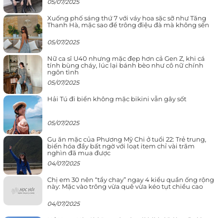
05/07/2025
Xuống phố sáng thứ 7 với váy hoa sặc sỡ như Tăng
Thanh Hà, mặc sao để trông điệu đà mà không sến
05/07/2025
Nữ ca sĩ U40 nhưng mặc đẹp hơn cả Gen Z, khi cá
tính bùng cháy, lúc lại bánh bèo như cô nữ chính
ngôn tình
05/07/2025
Hải Tú đi biển không mặc bikini vẫn gây sốt
05/07/2025
Gu ăn mặc của Phương Mỹ Chi ở tuổi 22: Trẻ trung,
biến hóa đầy bất ngờ với loạt item chỉ vài trăm
nghìn đã mua được
04/07/2025
Chị em 30 nên “tẩy chay” ngay 4 kiểu quần ống rộng
này: Mặc vào trông vừa quê vừa kéo tụt chiều cao
04/07/2025