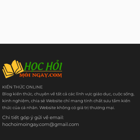
KIẾN THỨC ONLINE
Blog kiến thức, chuyên về tất cả các lĩnh vực giáo dục, cuộc sống,
kinh nghiệm, chia sẻ Website chỉ mang tính chất sưu tầm kiến
thức của cá nhân. Website không có giá trị thương mại.
Chi tiết góp ý gửi về email:
hochoimoingay.com@gmail.com