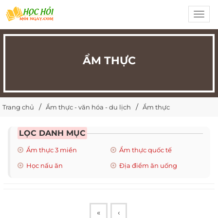
Toggl
navig
ẨM THỰC
Trang chủ
Ẩm thực - văn hóa - du lịch
Ẩm thực
LỌC DANH MỤC
Ẩm thực 3 miền
Ẩm thực quốc tế
Học nấu ăn
Địa điểm ăn uống
«
‹