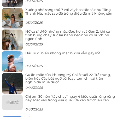
05/07/2025
Xuống phố sáng thứ 7 với váy hoa sặc sỡ như Tăng
Thanh Hà, mặc sao để trông điệu đà mà không sến
05/07/2025
Nữ ca sĩ U40 nhưng mặc đẹp hơn cả Gen Z, khi cá
tính bùng cháy, lúc lại bánh bèo như cô nữ chính
ngôn tình
05/07/2025
Hải Tú đi biển không mặc bikini vẫn gây sốt
05/07/2025
Gu ăn mặc của Phương Mỹ Chi ở tuổi 22: Trẻ trung,
biến hóa đầy bất ngờ với loạt item chỉ vài trăm
nghìn đã mua được
04/07/2025
Chị em 30 nên “tẩy chay” ngay 4 kiểu quần ống rộng
này: Mặc vào trông vừa quê vừa kéo tụt chiều cao
04/07/2025