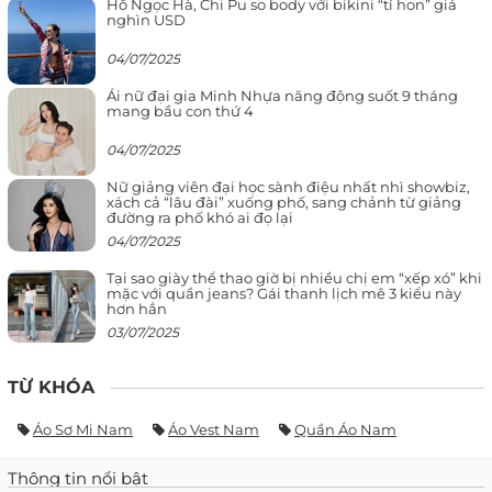
Hồ Ngọc Hà, Chi Pu so body với bikini “tí hon” giá
nghìn USD
04/07/2025
Ái nữ đại gia Minh Nhựa năng động suốt 9 tháng
mang bầu con thứ 4
04/07/2025
Nữ giảng viên đại học sành điệu nhất nhì showbiz,
xách cả “lâu đài” xuống phố, sang chảnh từ giảng
đường ra phố khó ai đọ lại
04/07/2025
Tại sao giày thể thao giờ bị nhiều chị em “xếp xó” khi
mặc với quần jeans? Gái thanh lịch mê 3 kiểu này
hơn hẳn
03/07/2025
TỪ KHÓA
Áo Sơ Mi Nam
Áo Vest Nam
Quần Áo Nam
Thông tin nổi bật