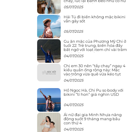
cháy, lúc lại bánh bèo như cô nữ
chính ngôn tình
05/07/2025
Hải Tú đi biển không mặc bikini
vẫn gây sốt
05/07/2025
Gu ăn mặc của Phương Mỹ Chi ở
tuổi 22: Trẻ trung, biến hóa đầy
bất ngờ với loạt item chỉ vài trăm
nghìn đã mua được
04/07/2025
Chị em 30 nên “tẩy chay” ngay 4
kiểu quần ống rộng này: Mặc
vào trông vừa quê vừa kéo tụt
chiều cao
04/07/2025
Hồ Ngọc Hà, Chi Pu so body với
bikini “tí hon” giá nghìn USD
04/07/2025
Ái nữ đại gia Minh Nhựa năng
động suốt 9 tháng mang bầu
con thứ 4
04/07/2025