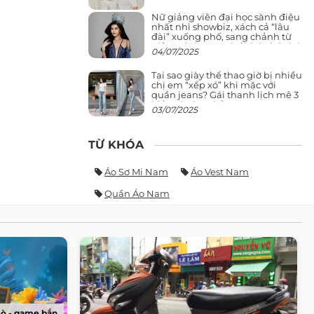
Nữ giảng viên đại học sành điệu
nhất nhì showbiz, xách cả “lâu
đài” xuống phố, sang chảnh từ
giảng đường ra phố khó ai đọ lại
04/07/2025
Tại sao giày thể thao giờ bị nhiều
chị em “xếp xó” khi mặc với
quần jeans? Gái thanh lịch mê 3
kiểu này hơn hẳn
03/07/2025
TỪ KHÓA
Áo Sơ Mi Nam
Áo Vest Nam
Quần Áo Nam
Sò - game bắn