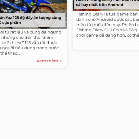
cá hay nhất trên Android
Fishing Diary là tựa game bắn
ản Yaz 125 độ đầy ấn tượng cùng
dành cho Android được các bạn
C cực phẩm
mến từ trước đến nay. Phiên b
Fishing Diary Full Coin và Sò g
ời từ rất lâu và cũng đã ngừng
chơi game dễ dàng hơn, có thể 
hế nhưng cho đến thời điểm
nghiệm...
 xe 2 thì YaZ 125 vẫn rất được
a người tiêu dùng trong nước
thể thao...
Xem thêm