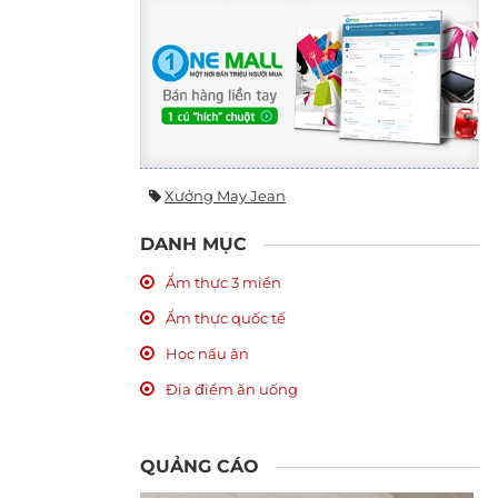
Xưởng May Jean
DANH MỤC
Ẩm thực 3 miền
Ẩm thực quốc tế
Học nấu ăn
Địa điểm ăn uống
QUẢNG CÁO