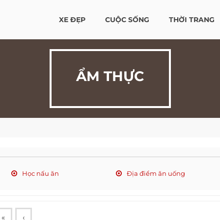
XE ĐẸP
CUỘC SỐNG
THỜI TRANG
ẨM THỰC
Học nấu ăn
Địa điểm ăn uống
«
‹