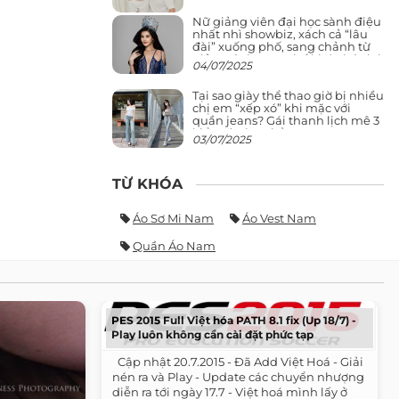
Nữ giảng viên đại học sành điệu
nhất nhì showbiz, xách cả “lâu
đài” xuống phố, sang chảnh từ
giảng đường ra phố khó ai đọ lại
04/07/2025
Tại sao giày thể thao giờ bị nhiều
chị em “xếp xó” khi mặc với
quần jeans? Gái thanh lịch mê 3
kiểu này hơn hẳn
03/07/2025
TỪ KHÓA
Áo Sơ Mi Nam
Áo Vest Nam
Quần Áo Nam
PES 2015 Full Việt hóa PATH 8.1 fix (Up 18/7) -
Play luôn không cần cài đặt phức tạp
​ ​ Cập nhật 20.7.2015 - Đã Add Việt Hoá - Giải
nén ra và Play - Update các chuyển nhượng
diễn ra tới ngày 17.7 - Việt hoá mình lấy ở