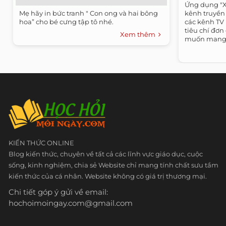
Ứng dụng "
Mẹ hãy in bức tranh " Con ong và hai bông
kênh truyền 
hoa” cho bé cưng tập tô nhé.
các kênh TV 
tiêu chí đơn
Xem thêm
muốn mang 
thuần...
KIẾN THỨC ONLINE
Blog kiến thức, chuyên về tất cả các lĩnh vực giáo dục, cuộc
sống, kinh nghiệm, chia sẻ Website chỉ mang tính chất sưu tầm
kiến thức của cá nhân. Website không có giá trị thương mại.
Chi tiết góp ý gửi về email:
hochoimoingay.com@gmail.com