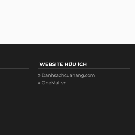
WEBSITE HỮU ÍCH
Danhsachcuahang.com
OneMall.vn