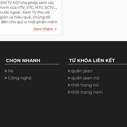
XEM TV HD"cho phép xem các
hình của VTV, VTC, HTV, SCTV…,
nước ngoài. Xem TV Pro với
 giản và hiệu quả, chúng tôi
đến cho quí vị một phần mềm
Xem thêm
CHỌN NHANH
TỪ KHÓA LIÊN KẾT
Xe
quần jean
Công nghệ
quần jean nữ
thời trang nữ
thời trang nam