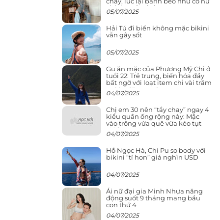
cháy, lúc lại bánh bèo như cô nữ
chính ngôn tình
05/07/2025
Hải Tú đi biển không mặc bikini
vẫn gây sốt
05/07/2025
Gu ăn mặc của Phương Mỹ Chi ở
tuổi 22: Trẻ trung, biến hóa đầy
bất ngờ với loạt item chỉ vài trăm
nghìn đã mua được
04/07/2025
Chị em 30 nên “tẩy chay” ngay 4
kiểu quần ống rộng này: Mặc
vào trông vừa quê vừa kéo tụt
chiều cao
04/07/2025
Hồ Ngọc Hà, Chi Pu so body với
bikini “tí hon” giá nghìn USD
04/07/2025
Ái nữ đại gia Minh Nhựa năng
động suốt 9 tháng mang bầu
con thứ 4
04/07/2025