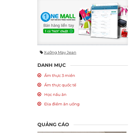
Xưởng May Jean
DANH MỤC
Ẩm thực 3 miền
Ẩm thực quốc tế
Học nấu ăn
Địa điểm ăn uống
QUẢNG CÁO