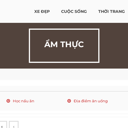
XE ĐẸP
CUỘC SỐNG
THỜI TRANG
ẨM THỰC
Học nấu ăn
Địa điểm ăn uống
«
‹