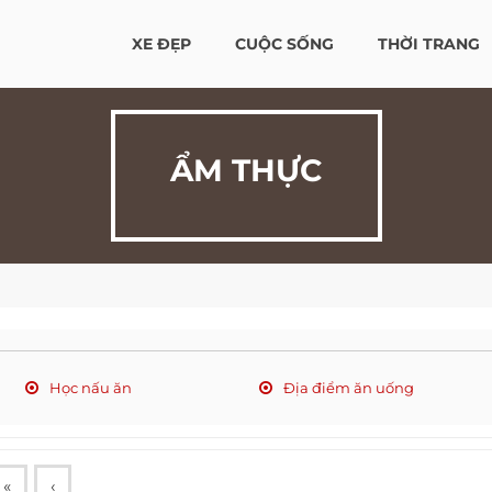
XE ĐẸP
CUỘC SỐNG
THỜI TRANG
ẨM THỰC
Học nấu ăn
Địa điểm ăn uống
«
‹