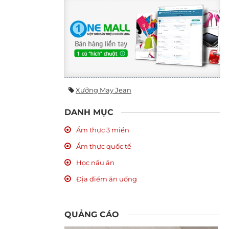
Xưởng May Jean
DANH MỤC
Ẩm thực 3 miền
Ẩm thực quốc tế
Học nấu ăn
Địa điểm ăn uống
QUẢNG CÁO