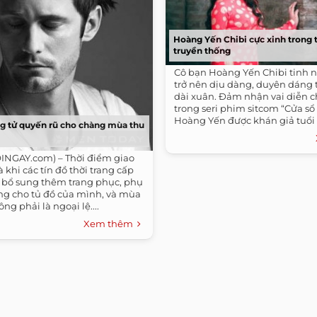
Hoàng Yến Chibi cực xinh trong t
truyền thống
Cô bạn Hoàng Yến Chibi tinh 
trở nên dịu dàng, duyên dáng 
dài xuân. Đảm nhận vai diễn c
trong seri phim sitcom “Cửa sổ 
Hoàng Yến được khán giả tuổi t
ng tử quyến rũ cho chàng mùa thu
NGAY.com) – Thời điểm giao
 khi các tín đồ thời trang cấp
, bổ sung thêm trang phục, phụ
ang cho tủ đồ của mình, và mùa
ng phải là ngoại lệ....
Xem thêm