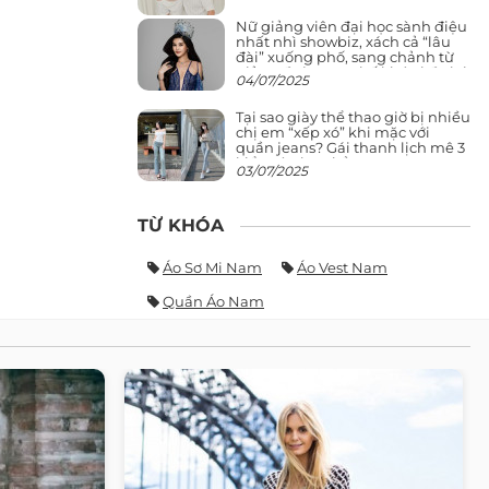
Nữ giảng viên đại học sành điệu
nhất nhì showbiz, xách cả “lâu
đài” xuống phố, sang chảnh từ
giảng đường ra phố khó ai đọ lại
04/07/2025
Tại sao giày thể thao giờ bị nhiều
chị em “xếp xó” khi mặc với
quần jeans? Gái thanh lịch mê 3
kiểu này hơn hẳn
03/07/2025
TỪ KHÓA
Áo Sơ Mi Nam
Áo Vest Nam
Quần Áo Nam