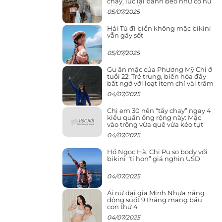
cháy, lúc lại bánh bèo như cô nữ
chính ngôn tình
05/07/2025
Hải Tú đi biển không mặc bikini
vẫn gây sốt
05/07/2025
Gu ăn mặc của Phương Mỹ Chi ở
tuổi 22: Trẻ trung, biến hóa đầy
bất ngờ với loạt item chỉ vài trăm
nghìn đã mua được
04/07/2025
Chị em 30 nên “tẩy chay” ngay 4
kiểu quần ống rộng này: Mặc
vào trông vừa quê vừa kéo tụt
chiều cao
04/07/2025
Hồ Ngọc Hà, Chi Pu so body với
bikini “tí hon” giá nghìn USD
04/07/2025
Ái nữ đại gia Minh Nhựa năng
động suốt 9 tháng mang bầu
con thứ 4
04/07/2025