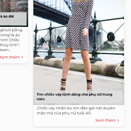
à áo dài
nghịch bỗng
trong tà áo
hính Chibi
thủy tinh”,
een...
Xem thêm
Tìm chiếc váy nịnh dáng cho phụ nữ trung
niên
Chiếc váy nhấn eo, kín đáo gợi nét duyên
mặn mà của phụ nữ tuổi 40.
Xem thêm