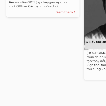
Pes.vn. - Pes 2015 (by chepgamepc.com)
chơi Offline. Các bạn muốn chơi...
Xem thêm
5 kiểu tóc lã
(HOCHOIMOI
mùa chính là
tập thay đổi
kiện thời tr
thu cũng khô