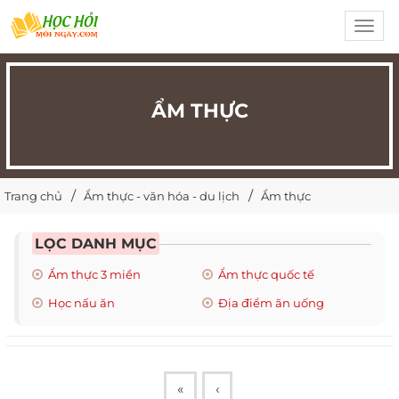
Toggl
navig
ẨM THỰC
Trang chủ
Ẩm thực - văn hóa - du lịch
Ẩm thực
LỌC DANH MỤC
Ẩm thực 3 miền
Ẩm thực quốc tế
Học nấu ăn
Địa điểm ăn uống
«
‹