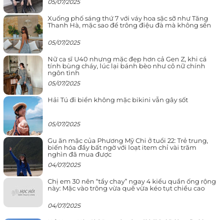
05/07/2025
Xuống phố sáng thứ 7 với váy hoa sặc sỡ như Tăng
Thanh Hà, mặc sao để trông điệu đà mà không sến
05/07/2025
Nữ ca sĩ U40 nhưng mặc đẹp hơn cả Gen Z, khi cá
tính bùng cháy, lúc lại bánh bèo như cô nữ chính
ngôn tình
05/07/2025
Hải Tú đi biển không mặc bikini vẫn gây sốt
05/07/2025
Gu ăn mặc của Phương Mỹ Chi ở tuổi 22: Trẻ trung,
biến hóa đầy bất ngờ với loạt item chỉ vài trăm
nghìn đã mua được
04/07/2025
Chị em 30 nên “tẩy chay” ngay 4 kiểu quần ống rộng
này: Mặc vào trông vừa quê vừa kéo tụt chiều cao
04/07/2025