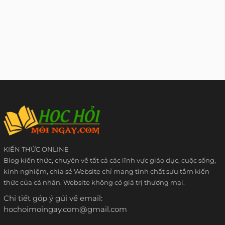
KIẾN THỨC ONLINE
Blog kiến thức, chuyên về tất cả các lĩnh vực giáo dục, cuộc sống,
kinh nghiệm, chia sẻ Website chỉ mang tính chất sưu tầm kiến
thức của cá nhân. Website không có giá trị thương mại.
Chi tiết góp ý gửi về email:
hochoimoingay.com@gmail.com