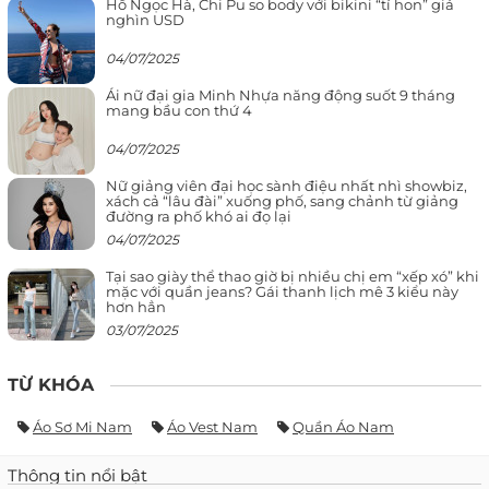
Hồ Ngọc Hà, Chi Pu so body với bikini “tí hon” giá
nghìn USD
04/07/2025
Ái nữ đại gia Minh Nhựa năng động suốt 9 tháng
mang bầu con thứ 4
04/07/2025
Nữ giảng viên đại học sành điệu nhất nhì showbiz,
xách cả “lâu đài” xuống phố, sang chảnh từ giảng
đường ra phố khó ai đọ lại
04/07/2025
Tại sao giày thể thao giờ bị nhiều chị em “xếp xó” khi
mặc với quần jeans? Gái thanh lịch mê 3 kiểu này
hơn hẳn
03/07/2025
TỪ KHÓA
Áo Sơ Mi Nam
Áo Vest Nam
Quần Áo Nam
Thông tin nổi bật