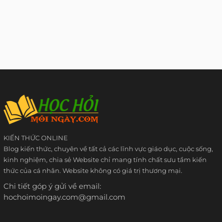
KIẾN THỨC ONLINE
Blog kiến thức, chuyên về tất cả các lĩnh vực giáo dục, cuộc sống,
kinh nghiệm, chia sẻ Website chỉ mang tính chất sưu tầm kiến
thức của cá nhân. Website không có giá trị thương mại.
Chi tiết góp ý gửi về email:
hochoimoingay.com@gmail.com