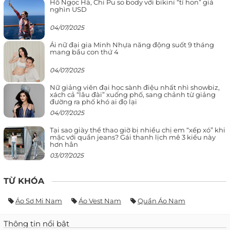
Hồ Ngọc Hà, Chi Pu so body với bikini “tí hon” giá
nghìn USD
04/07/2025
Ái nữ đại gia Minh Nhựa năng động suốt 9 tháng
mang bầu con thứ 4
04/07/2025
Nữ giảng viên đại học sành điệu nhất nhì showbiz,
xách cả “lâu đài” xuống phố, sang chảnh từ giảng
đường ra phố khó ai đọ lại
04/07/2025
Tại sao giày thể thao giờ bị nhiều chị em “xếp xó” khi
mặc với quần jeans? Gái thanh lịch mê 3 kiểu này
hơn hẳn
03/07/2025
TỪ KHÓA
Áo Sơ Mi Nam
Áo Vest Nam
Quần Áo Nam
Thông tin nổi bật