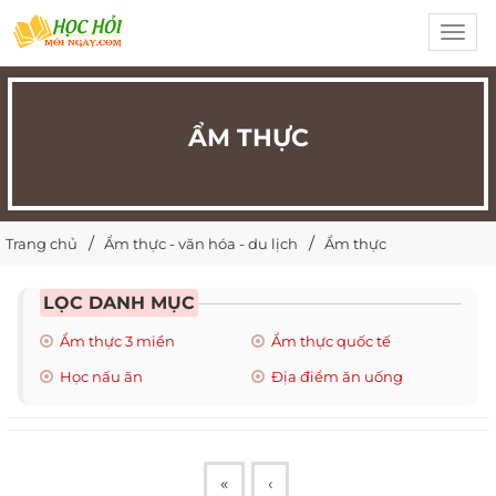
Toggl
navig
ẨM THỰC
Trang chủ
Ẩm thực - văn hóa - du lịch
Ẩm thực
LỌC DANH MỤC
Ẩm thực 3 miền
Ẩm thực quốc tế
Học nấu ăn
Địa điểm ăn uống
«
‹