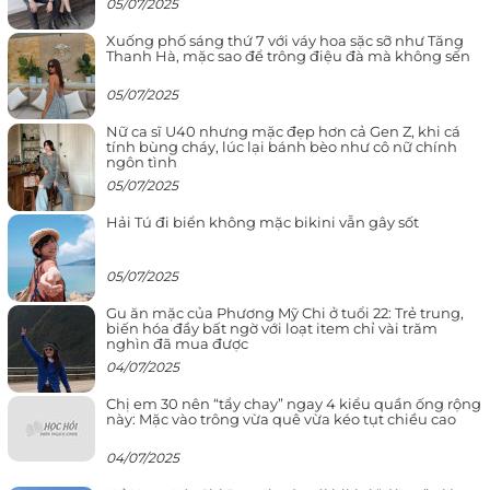
05/07/2025
Xuống phố sáng thứ 7 với váy hoa sặc sỡ như Tăng
Thanh Hà, mặc sao để trông điệu đà mà không sến
05/07/2025
Nữ ca sĩ U40 nhưng mặc đẹp hơn cả Gen Z, khi cá
tính bùng cháy, lúc lại bánh bèo như cô nữ chính
ngôn tình
05/07/2025
Hải Tú đi biển không mặc bikini vẫn gây sốt
05/07/2025
Gu ăn mặc của Phương Mỹ Chi ở tuổi 22: Trẻ trung,
biến hóa đầy bất ngờ với loạt item chỉ vài trăm
nghìn đã mua được
04/07/2025
Chị em 30 nên “tẩy chay” ngay 4 kiểu quần ống rộng
này: Mặc vào trông vừa quê vừa kéo tụt chiều cao
04/07/2025