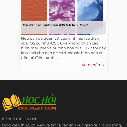
Cài đặt các hình nền iOS 5 6 lên iOS 7
Nếu bạn đã quen với các hình nền cổ điển
của iOS cũ như iOS 5 6 và không thích các
hình màu mè và nữ tính hóa của iOS 7 thì đây
là cơ hội cho bạn để có được các hình nền cũ
trên hệ điều hành...
Xem thêm
KIẾN THỨC ONLINE
Blog kiến thức, chuyên về tất cả các lĩnh vực giáo dục, cuộc sống,