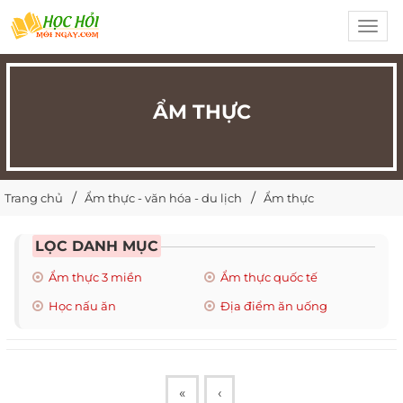
Toggl
navig
ẨM THỰC
Trang chủ
Ẩm thực - văn hóa - du lịch
Ẩm thực
LỌC DANH MỤC
Ẩm thực 3 miền
Ẩm thực quốc tế
Học nấu ăn
Địa điểm ăn uống
«
‹