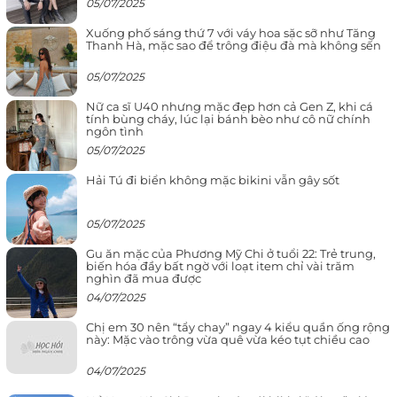
05/07/2025
Xuống phố sáng thứ 7 với váy hoa sặc sỡ như Tăng
Thanh Hà, mặc sao để trông điệu đà mà không sến
05/07/2025
Nữ ca sĩ U40 nhưng mặc đẹp hơn cả Gen Z, khi cá
tính bùng cháy, lúc lại bánh bèo như cô nữ chính
ngôn tình
05/07/2025
Hải Tú đi biển không mặc bikini vẫn gây sốt
05/07/2025
Gu ăn mặc của Phương Mỹ Chi ở tuổi 22: Trẻ trung,
biến hóa đầy bất ngờ với loạt item chỉ vài trăm
nghìn đã mua được
04/07/2025
Chị em 30 nên “tẩy chay” ngay 4 kiểu quần ống rộng
này: Mặc vào trông vừa quê vừa kéo tụt chiều cao
04/07/2025