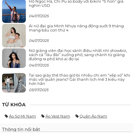
Hồ Ngọc Hà, Chi Pu so body với bikini “tí hon” giá
nghìn USD
04/07/2025
Ái nữ đại gia Minh Nhựa năng động suốt 9 tháng
mang bầu con thứ 4
04/07/2025
Nữ giảng viên đại học sành điệu nhất nhì showbiz,
xách cả “lâu đài” xuống phố, sang chảnh từ giảng
đường ra phố khó ai đọ lại
04/07/2025
Tại sao giày thể thao giờ bị nhiều chị em “xếp xó” khi
mặc với quần jeans? Gái thanh lịch mê 3 kiểu này
hơn hẳn
03/07/2025
TỪ KHÓA
Áo Sơ Mi Nam
Áo Vest Nam
Quần Áo Nam
Thông tin nổi bật