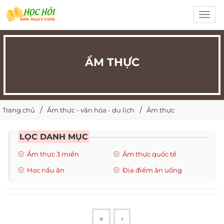
Toggl
navig
ẨM THỰC
Trang chủ
Ẩm thực - văn hóa - du lịch
Ẩm thực
LỌC DANH MỤC
Ẩm thực 3 miền
Ẩm thực quốc tế
Học nấu ăn
Địa điểm ăn uống
«
‹