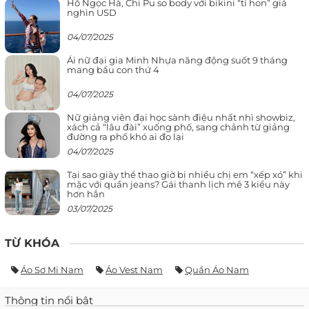
Hồ Ngọc Hà, Chi Pu so body với bikini “tí hon” giá
nghìn USD
04/07/2025
Ái nữ đại gia Minh Nhựa năng động suốt 9 tháng
mang bầu con thứ 4
04/07/2025
Nữ giảng viên đại học sành điệu nhất nhì showbiz,
xách cả “lâu đài” xuống phố, sang chảnh từ giảng
đường ra phố khó ai đọ lại
04/07/2025
Tại sao giày thể thao giờ bị nhiều chị em “xếp xó” khi
mặc với quần jeans? Gái thanh lịch mê 3 kiểu này
hơn hẳn
03/07/2025
TỪ KHÓA
Áo Sơ Mi Nam
Áo Vest Nam
Quần Áo Nam
Thông tin nổi bật