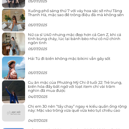
05/07/2025
Xuống phố sáng thứ 7 với váy hoa sặc sỡ như Tăng
Thanh Hà, mặc sao để trông điệu đà mà không sến
05/07/2025
Nữ ca sĩ U40 nhưng mặc đẹp hơn cả Gen Z, khi cá
tính bùng cháy, lúc lại bánh bèo như cô nữ chính
ngôn tình
05/07/2025
Hải Tú đi biển không mặc bikini vẫn gây sốt
05/07/2025
Gu ăn mặc của Phương Mỹ Chi ở tuổi 22: Trẻ trung,
biến hóa đầy bất ngờ với loạt item chỉ vài trăm
nghìn đã mua được
04/07/2025
Chị em 30 nên “tẩy chay” ngay 4 kiểu quần ống rộng
này: Mặc vào trông vừa quê vừa kéo tụt chiều cao
04/07/2025