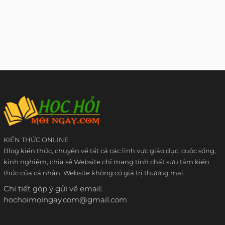
KIẾN THỨC ONLINE
Blog kiến thức, chuyên về tất cả các lĩnh vực giáo dục, cuộc sống,
kinh nghiệm, chia sẻ Website chỉ mang tính chất sưu tầm kiến
thức của cá nhân. Website không có giá trị thương mại.
Chi tiết góp ý gửi về email:
hochoimoingay.com@gmail.com