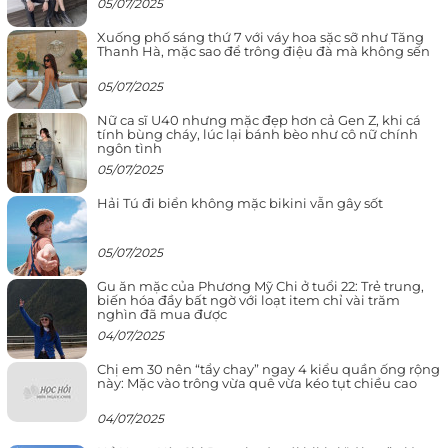
05/07/2025
Xuống phố sáng thứ 7 với váy hoa sặc sỡ như Tăng
Thanh Hà, mặc sao để trông điệu đà mà không sến
05/07/2025
Nữ ca sĩ U40 nhưng mặc đẹp hơn cả Gen Z, khi cá
tính bùng cháy, lúc lại bánh bèo như cô nữ chính
ngôn tình
05/07/2025
Hải Tú đi biển không mặc bikini vẫn gây sốt
05/07/2025
Gu ăn mặc của Phương Mỹ Chi ở tuổi 22: Trẻ trung,
biến hóa đầy bất ngờ với loạt item chỉ vài trăm
nghìn đã mua được
04/07/2025
Chị em 30 nên “tẩy chay” ngay 4 kiểu quần ống rộng
này: Mặc vào trông vừa quê vừa kéo tụt chiều cao
04/07/2025