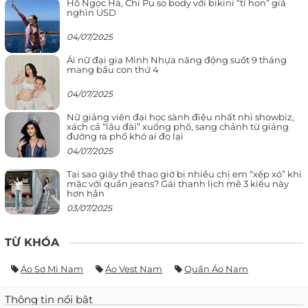
Hồ Ngọc Hà, Chi Pu so body với bikini “tí hon” giá
nghìn USD
04/07/2025
Ái nữ đại gia Minh Nhựa năng động suốt 9 tháng
mang bầu con thứ 4
04/07/2025
Nữ giảng viên đại học sành điệu nhất nhì showbiz,
xách cả “lâu đài” xuống phố, sang chảnh từ giảng
đường ra phố khó ai đọ lại
04/07/2025
Tại sao giày thể thao giờ bị nhiều chị em “xếp xó” khi
mặc với quần jeans? Gái thanh lịch mê 3 kiểu này
hơn hẳn
03/07/2025
TỪ KHÓA
Áo Sơ Mi Nam
Áo Vest Nam
Quần Áo Nam
Thông tin nổi bật