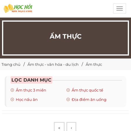
Toggl
navig
ẨM THỰC
Trang chủ
Ẩm thực - văn hóa - du lịch
Ẩm thực
LỌC DANH MỤC
Ẩm thực 3 miền
Ẩm thực quốc tế
Học nấu ăn
Địa điểm ăn uống
«
‹