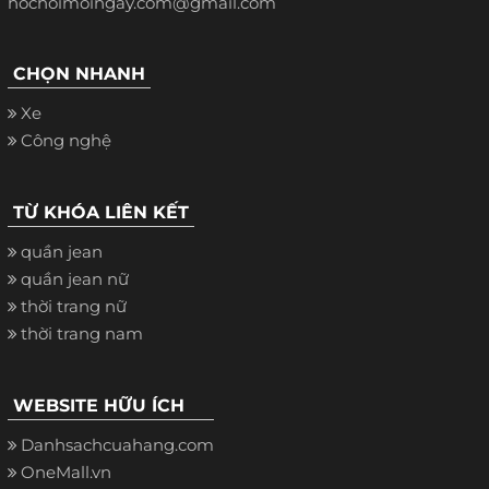
hochoimoingay.com@gmail.com
CHỌN NHANH
Xe
Công nghệ
TỪ KHÓA LIÊN KẾT
quần jean
quần jean nữ
thời trang nữ
thời trang nam
WEBSITE HỮU ÍCH
Danhsachcuahang.com
OneMall.vn