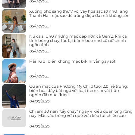
05/07/2025
Xuống phố sáng thứ 7 với váy hoa sặc sỡ như Tăng
Thanh Hà, mặc sao để trông điệu đà mà không sến
05/07/2025
Nữ ca sĩ U40 nhưng mặc đẹp hơn cả Gen Z, khi cá
tính bùng cháy, lúc lại bánh bèo như cô nữ chính
ngôn tình
05/07/2025
Hải Tú đi biển không mặc bikini vẫn gây sốt
05/07/2025
Gu ăn mặc của Phương Mỹ Chi ở tuổi 22: Trẻ trung,
biến hóa đầy bất ngờ với loạt item chỉ vài trăm
nghìn đã mua được
04/07/2025
Chị em 30 nên “tẩy chay” ngay 4 kiểu quần ống rộng
này: Mặc vào trông vừa quê vừa kéo tụt chiều cao
04/07/2025