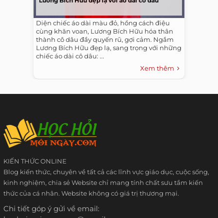
Lương Bích Hữu đẹp lạ với áo dài cô dâu
Diện chiếc áo dài màu đỏ, hồng cách điệu
cùng khăn voan, Lương Bích Hữu hóa thân
thành cô dâu đầy quyến rũ, gợi cảm. Ngắm
Lương Bích Hữu đẹp lạ, sang trọng với những
chiếc áo dài cô dâu: ...
Xem thêm
KIẾN THỨC ONLINE
Blog kiến thức, chuyên về tất cả các lĩnh vực giáo dục, cuộc sống,
kinh nghiệm, chia sẻ Website chỉ mang tính chất sưu tầm kiến
thức của cá nhân. Website không có giá trị thương mại.
Chi tiết góp ý gửi về email: