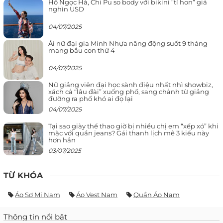
Hồ Ngọc Hà, Chi Pu so body với bikini “tí hon” giá
nghìn USD
04/07/2025
Ái nữ đại gia Minh Nhựa năng động suốt 9 tháng
mang bầu con thứ 4
04/07/2025
Nữ giảng viên đại học sành điệu nhất nhì showbiz,
xách cả “lâu đài” xuống phố, sang chảnh từ giảng
đường ra phố khó ai đọ lại
04/07/2025
Tại sao giày thể thao giờ bị nhiều chị em “xếp xó” khi
mặc với quần jeans? Gái thanh lịch mê 3 kiểu này
hơn hẳn
03/07/2025
TỪ KHÓA
Áo Sơ Mi Nam
Áo Vest Nam
Quần Áo Nam
Thông tin nổi bật