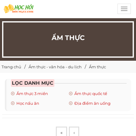
Toggl
navig
ẨM THỰC
Trang chủ
Ẩm thực - văn hóa - du lịch
Ẩm thực
LỌC DANH MỤC
Ẩm thực 3 miền
Ẩm thực quốc tế
Học nấu ăn
Địa điểm ăn uống
«
‹