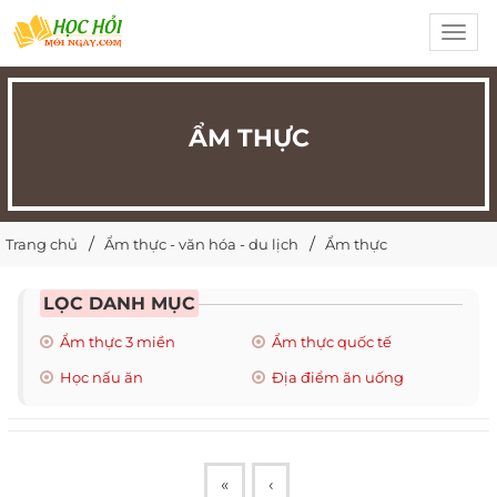
Toggl
navig
ẨM THỰC
Trang chủ
Ẩm thực - văn hóa - du lịch
Ẩm thực
LỌC DANH MỤC
Ẩm thực 3 miền
Ẩm thực quốc tế
Học nấu ăn
Địa điểm ăn uống
«
‹