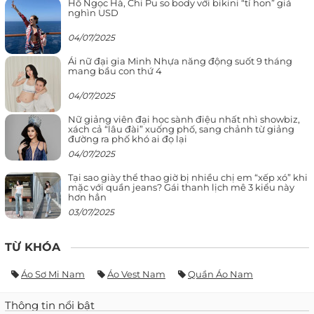
Hồ Ngọc Hà, Chi Pu so body với bikini “tí hon” giá
nghìn USD
04/07/2025
Ái nữ đại gia Minh Nhựa năng động suốt 9 tháng
mang bầu con thứ 4
04/07/2025
Nữ giảng viên đại học sành điệu nhất nhì showbiz,
xách cả “lâu đài” xuống phố, sang chảnh từ giảng
đường ra phố khó ai đọ lại
04/07/2025
Tại sao giày thể thao giờ bị nhiều chị em “xếp xó” khi
mặc với quần jeans? Gái thanh lịch mê 3 kiểu này
hơn hẳn
03/07/2025
TỪ KHÓA
Áo Sơ Mi Nam
Áo Vest Nam
Quần Áo Nam
Thông tin nổi bật