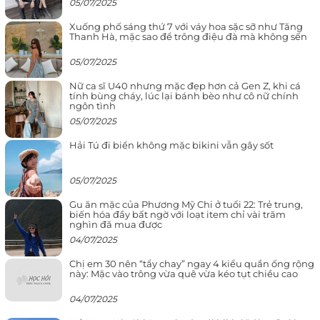
05/07/2025
Xuống phố sáng thứ 7 với váy hoa sặc sỡ như Tăng
Thanh Hà, mặc sao để trông điệu đà mà không sến
05/07/2025
Nữ ca sĩ U40 nhưng mặc đẹp hơn cả Gen Z, khi cá
tính bùng cháy, lúc lại bánh bèo như cô nữ chính
ngôn tình
05/07/2025
Hải Tú đi biển không mặc bikini vẫn gây sốt
05/07/2025
Gu ăn mặc của Phương Mỹ Chi ở tuổi 22: Trẻ trung,
biến hóa đầy bất ngờ với loạt item chỉ vài trăm
nghìn đã mua được
04/07/2025
Chị em 30 nên “tẩy chay” ngay 4 kiểu quần ống rộng
này: Mặc vào trông vừa quê vừa kéo tụt chiều cao
04/07/2025