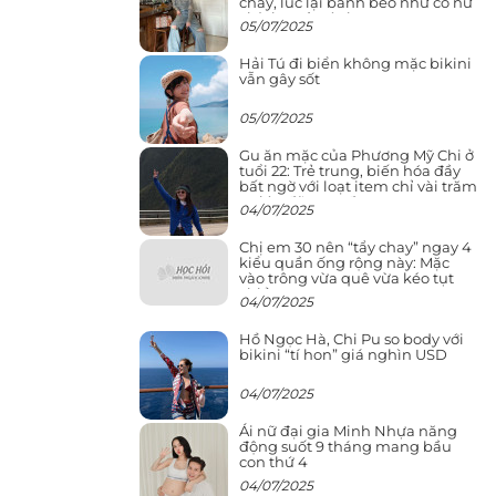
cháy, lúc lại bánh bèo như cô nữ
chính ngôn tình
05/07/2025
Hải Tú đi biển không mặc bikini
vẫn gây sốt
05/07/2025
Gu ăn mặc của Phương Mỹ Chi ở
tuổi 22: Trẻ trung, biến hóa đầy
bất ngờ với loạt item chỉ vài trăm
nghìn đã mua được
04/07/2025
Chị em 30 nên “tẩy chay” ngay 4
kiểu quần ống rộng này: Mặc
vào trông vừa quê vừa kéo tụt
chiều cao
04/07/2025
Hồ Ngọc Hà, Chi Pu so body với
bikini “tí hon” giá nghìn USD
04/07/2025
Ái nữ đại gia Minh Nhựa năng
động suốt 9 tháng mang bầu
con thứ 4
04/07/2025