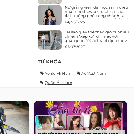
Nữ giảng viên đại học sành điệu
nhất nhì showbiz, xách cả “lâu
đài” xuống phố, sang chảnh từ
giảng đường ra phố khó ai đọ lại
04/07/2025
Tại sao giày thể thao giờ bị nhiều
chị em “xếp xó” khi mặc với
quần jeans? Gái thanh lịch mê 3
kiểu này hơn hẳn
03/07/2025
TỪ KHÓA
Áo Sơ Mi Nam
Áo Vest Nam
Quần Áo Nam
Topic tổng hợp Game 18+ cho Android nóng