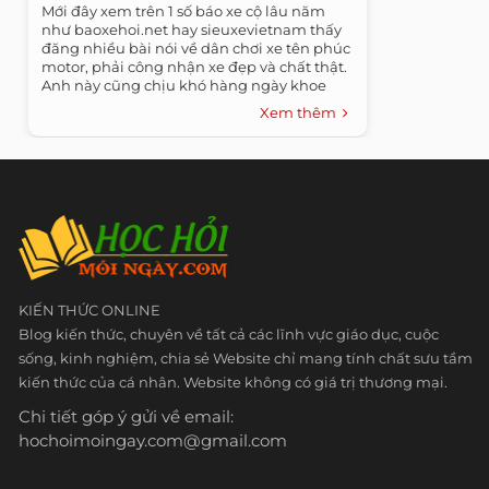
Mới đây xem trên 1 số báo xe cộ lâu năm
như baoxehoi.net hay sieuxevietnam thấy
đăng nhiều bài nói về dân chơi xe tên phúc
motor, phải công nhận xe đẹp và chất thật.
Anh này cũng chịu khó hàng ngày khoe
ảnh...
Xem thêm
KIẾN THỨC ONLINE
Blog kiến thức, chuyên về tất cả các lĩnh vực giáo dục, cuộc
sống, kinh nghiệm, chia sẻ Website chỉ mang tính chất sưu tầm
kiến thức của cá nhân. Website không có giá trị thương mại.
Chi tiết góp ý gửi về email:
hochoimoingay.com@gmail.com