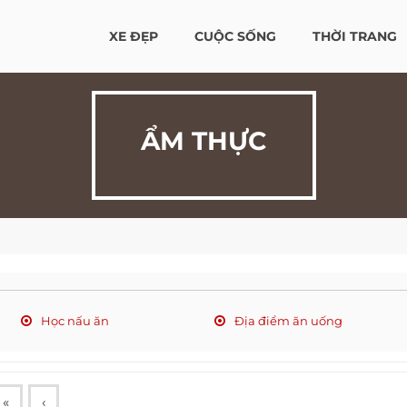
XE ĐẸP
CUỘC SỐNG
THỜI TRANG
ẨM THỰC
Học nấu ăn
Địa điểm ăn uống
«
‹