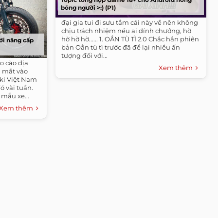
bỏng người >:) (P1)
đại gia tui đi sưu tầm cái này về nên không
chịu trách nhiệm nếu ai dính chưởng, hờ
hờ hờ hờ...... 1. OẲN TÙ TÌ 2.0 Chắc hẳn phiên
ới nâng cấp
bản Oẳn tù tì trước đã để lại nhiều ấn
tượng đối với...
o cào địa
Xem thêm
a mắt vào
ki Việt Nam
ó vài tuần.
 mẫu xe...
Xem thêm