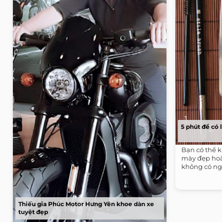
5 phút để có
Bạn có thể k
mày đẹp hoà
không có ngh
Thiếu gia Phúc Motor Hưng Yên khoe dàn xe
tuyệt đẹp