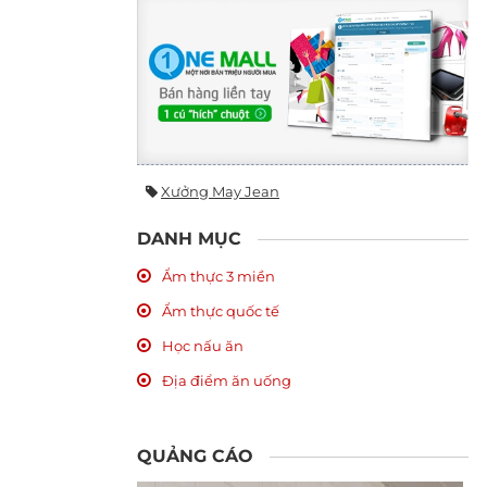
Xưởng May Jean
DANH MỤC
Ẩm thực 3 miền
Ẩm thực quốc tế
Học nấu ăn
Địa điểm ăn uống
QUẢNG CÁO