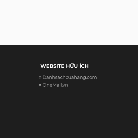
WEBSITE HỮU ÍCH
Danhsachcuahang.com
OneMall.vn