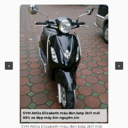
SYM Attila Elizabeth màu đen bstp 2k11 mới
95% xe đẹp máy êm nguyên zin
SYM Attila Elizabeth màu đen bstp 2k11 mới