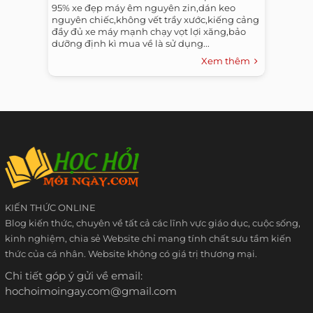
95% xe đẹp máy êm nguyên zin,dán keo
nguyên chiếc,không vết trầy xước,kiếng cảng
đầy đủ xe máy mạnh chạy vọt lợi xăng,bảo
dưỡng định kì mua về là sử dụng...
Xem thêm
KIẾN THỨC ONLINE
Blog kiến thức, chuyên về tất cả các lĩnh vực giáo dục, cuộc sống,
kinh nghiệm, chia sẻ Website chỉ mang tính chất sưu tầm kiến
thức của cá nhân. Website không có giá trị thương mại.
Chi tiết góp ý gửi về email:
hochoimoingay.com@gmail.com