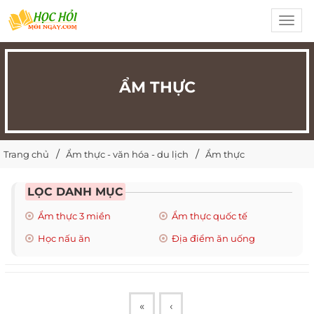
Toggl
navig
ẨM THỰC
Trang chủ
Ẩm thực - văn hóa - du lịch
Ẩm thực
LỌC DANH MỤC
Ẩm thực 3 miền
Ẩm thực quốc tế
Học nấu ăn
Địa điểm ăn uống
«
‹