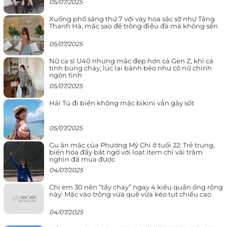
05/07/2025
Xuống phố sáng thứ 7 với váy hoa sặc sỡ như Tăng
Thanh Hà, mặc sao để trông điệu đà mà không sến
05/07/2025
Nữ ca sĩ U40 nhưng mặc đẹp hơn cả Gen Z, khi cá
tính bùng cháy, lúc lại bánh bèo như cô nữ chính
ngôn tình
05/07/2025
Hải Tú đi biển không mặc bikini vẫn gây sốt
05/07/2025
Gu ăn mặc của Phương Mỹ Chi ở tuổi 22: Trẻ trung,
biến hóa đầy bất ngờ với loạt item chỉ vài trăm
nghìn đã mua được
04/07/2025
Chị em 30 nên “tẩy chay” ngay 4 kiểu quần ống rộng
này: Mặc vào trông vừa quê vừa kéo tụt chiều cao
04/07/2025