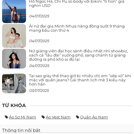
Hồ Ngọc Hà, Chi Pu so body với bikini “tí hon” giá
nghìn USD
04/07/2025
Ái nữ đại gia Minh Nhựa năng động suốt 9 tháng
mang bầu con thứ 4
04/07/2025
Nữ giảng viên đại học sành điệu nhất nhì showbiz,
xách cả “lâu đài” xuống phố, sang chảnh từ giảng
đường ra phố khó ai đọ lại
04/07/2025
Tại sao giày thể thao giờ bị nhiều chị em “xếp xó” khi
mặc với quần jeans? Gái thanh lịch mê 3 kiểu này
hơn hẳn
03/07/2025
TỪ KHÓA
Áo Sơ Mi Nam
Áo Vest Nam
Quần Áo Nam
Thông tin nổi bật