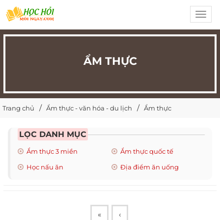
Toggl
navig
ẨM THỰC
Trang chủ
Ẩm thực - văn hóa - du lịch
Ẩm thực
LỌC DANH MỤC
Ẩm thực 3 miền
Ẩm thực quốc tế
Học nấu ăn
Địa điểm ăn uống
«
‹