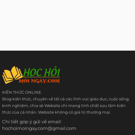
KIẾN THỨC ONLINE
Blog kiến thức, chuyên về tất cả các lĩnh vực giáo dục, cuộc sống,
kinh nghiệm, chia sẻ Website chỉ mang tính chất sưu tầm kiến
thức của cá nhân. Website không có giá trị thương mại.
Chi tiết góp ý gửi về email:
hochoimoingay.com@gmail.com