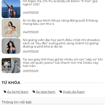
Hồ Ngọc Hà, Chi Pu so body với bikini “tí hon” giá
nghìn USD
04/07/2025
Ái nữ đại gia Minh Nhựa năng động suốt 9 tháng
mang bầu con thứ 4
04/07/2025
Nữ giảng viên đại học sành điệu nhất nhì showbiz,
xách cả “lâu đài” xuống phố, sang chảnh từ giảng
đường ra phố khó ai đọ lại
04/07/2025
Tại sao giày thể thao giờ bị nhiều chị em “xếp xó” khi
mặc với quần jeans? Gái thanh lịch mê 3 kiểu này
hơn hẳn
03/07/2025
TỪ KHÓA
Áo Sơ Mi Nam
Áo Vest Nam
Quần Áo Nam
Thông tin nổi bật