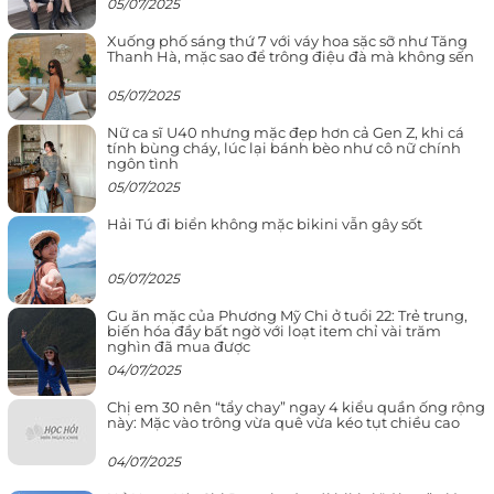
05/07/2025
Xuống phố sáng thứ 7 với váy hoa sặc sỡ như Tăng
Thanh Hà, mặc sao để trông điệu đà mà không sến
05/07/2025
Nữ ca sĩ U40 nhưng mặc đẹp hơn cả Gen Z, khi cá
tính bùng cháy, lúc lại bánh bèo như cô nữ chính
ngôn tình
05/07/2025
Hải Tú đi biển không mặc bikini vẫn gây sốt
05/07/2025
Gu ăn mặc của Phương Mỹ Chi ở tuổi 22: Trẻ trung,
biến hóa đầy bất ngờ với loạt item chỉ vài trăm
nghìn đã mua được
04/07/2025
Chị em 30 nên “tẩy chay” ngay 4 kiểu quần ống rộng
này: Mặc vào trông vừa quê vừa kéo tụt chiều cao
04/07/2025