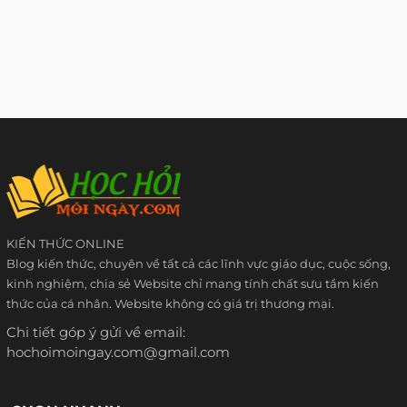
KIẾN THỨC ONLINE
Blog kiến thức, chuyên về tất cả các lĩnh vực giáo dục, cuộc sống,
kinh nghiệm, chia sẻ Website chỉ mang tính chất sưu tầm kiến
thức của cá nhân. Website không có giá trị thương mại.
Chi tiết góp ý gửi về email:
hochoimoingay.com@gmail.com