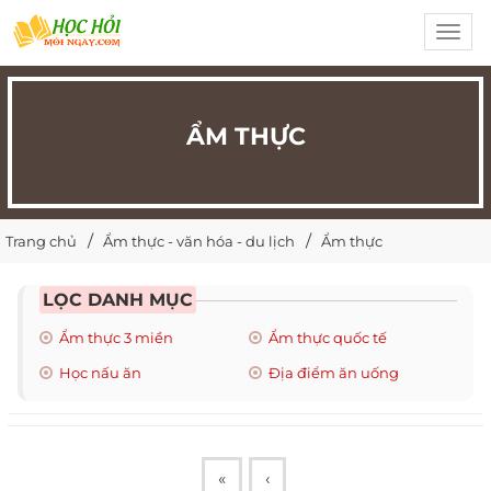
Toggl
navig
ẨM THỰC
Trang chủ
Ẩm thực - văn hóa - du lịch
Ẩm thực
LỌC DANH MỤC
Ẩm thực 3 miền
Ẩm thực quốc tế
Học nấu ăn
Địa điểm ăn uống
«
‹