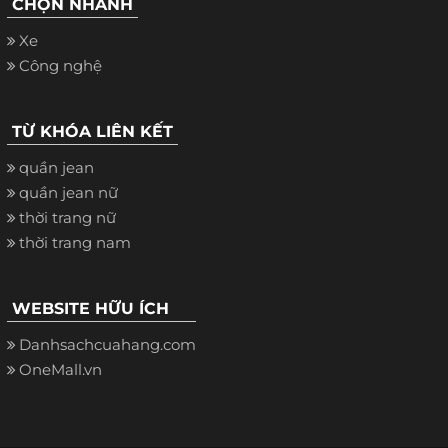
CHỌN NHANH
Xe
Công nghệ
TỪ KHÓA LIÊN KẾT
quần jean
quần jean nữ
thời trang nữ
thời trang nam
WEBSITE HỮU ÍCH
Danhsachcuahang.com
OneMall.vn