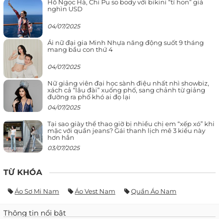
Hồ Ngọc Hà, Chi Pu so body với bikini “tí hon” giá
nghìn USD
04/07/2025
Ái nữ đại gia Minh Nhựa năng động suốt 9 tháng
mang bầu con thứ 4
04/07/2025
Nữ giảng viên đại học sành điệu nhất nhì showbiz,
xách cả “lâu đài” xuống phố, sang chảnh từ giảng
đường ra phố khó ai đọ lại
04/07/2025
Tại sao giày thể thao giờ bị nhiều chị em “xếp xó” khi
mặc với quần jeans? Gái thanh lịch mê 3 kiểu này
hơn hẳn
03/07/2025
TỪ KHÓA
Áo Sơ Mi Nam
Áo Vest Nam
Quần Áo Nam
Thông tin nổi bật