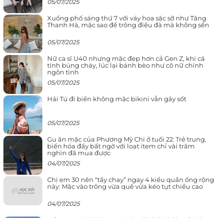
05/07/2025
Xuống phố sáng thứ 7 với váy hoa sặc sỡ như Tăng
Thanh Hà, mặc sao để trông điệu đà mà không sến
05/07/2025
Nữ ca sĩ U40 nhưng mặc đẹp hơn cả Gen Z, khi cá
tính bùng cháy, lúc lại bánh bèo như cô nữ chính
ngôn tình
05/07/2025
Hải Tú đi biển không mặc bikini vẫn gây sốt
05/07/2025
Gu ăn mặc của Phương Mỹ Chi ở tuổi 22: Trẻ trung,
biến hóa đầy bất ngờ với loạt item chỉ vài trăm
nghìn đã mua được
04/07/2025
Chị em 30 nên “tẩy chay” ngay 4 kiểu quần ống rộng
này: Mặc vào trông vừa quê vừa kéo tụt chiều cao
04/07/2025