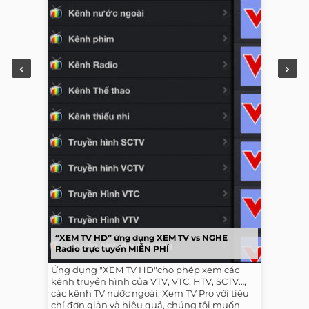
“XEM TV HD” ứng dụng XEM TV vs NGHE
Radio trực tuyến MIỄN PHÍ
Ứng dụng "XEM TV HD"cho phép xem các
kênh truyền hình của VTV, VTC, HTV, SCTV…,
các kênh TV nước ngoài. Xem TV Pro với tiêu
chí đơn giản và hiệu quả, chúng tôi muốn