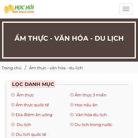
Toggl
navig
ẨM THỰC - VĂN HÓA - DU LỊCH
Trang chủ
Ẩm thực - văn hóa - du lịch
LỌC DANH MỤC
Ẩm thực
Ẩm thực 3 miền
Ẩm thực quốc tế
Học nấu ăn
Địa điểm ăn uống
Văn hóa du lịch
Du lịch
Du lịch trong nước
Du lịch quốc tế