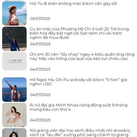
Hải Tú đi biển không mặc bikini vẫn gây sốt
05/07/2025
Gu ăn mặc của Phương Mỹ Chi ở tuổi 22: Trẻ trung,
biến hóa đầy bất ngờ với loạt item chỉ vài trăm
nghìn đã mua được
04/07/2025
Chị em 30 nên “tẩy chay” ngay 4 kiểu quần ống rộng
này: Mặc vào trông vừa quê vừa kéo tụt chiều cao
04/07/2025
Hồ Ngọc Hà, Chi Pu so body với bikini “tí hon” giá
nghìn USD
04/07/2025
Ái nữ đại gia Minh Nhựa năng động suốt 9 tháng
mang bầu con thứ 4
04/07/2025
Nữ giảng viên đại học sành điệu nhất nhì showbiz,
xách cả “lâu đài” xuống phố, sang chảnh từ giảng