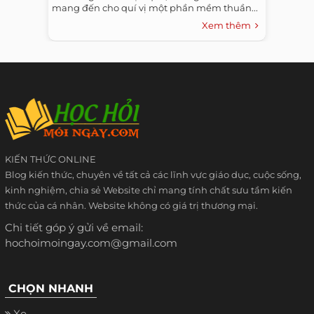
mang đến cho quí vị một phần mềm thuần...
Xem thêm
KIẾN THỨC ONLINE
Blog kiến thức, chuyên về tất cả các lĩnh vực giáo dục, cuộc sống,
kinh nghiệm, chia sẻ Website chỉ mang tính chất sưu tầm kiến
thức của cá nhân. Website không có giá trị thương mại.
Chi tiết góp ý gửi về email:
hochoimoingay.com@gmail.com
CHỌN NHANH
Xe